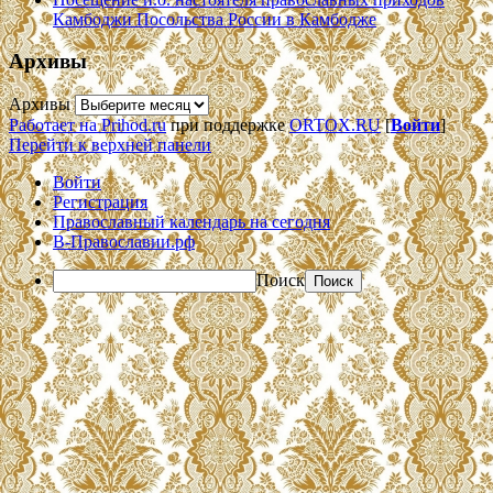
Камбоджи Посольства России в Камбодже
Архивы
Архивы
Работает на Prihod.ru
при поддержке
ORTOX.RU
[
Войти
]
Перейти к верхней панели
Войти
Регистрация
Православный календарь на сегодня
В-Православии.рф
Поиск