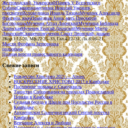
Желтоводский, Унженский
Память V Вселенского
Собора
Священномученик Николай Удинцев,
пресвитер
Исповедница Ираида Тихова
Мученик Александр
Фригиец, врач
Праведная Анна, мать Пресвятой
Богородицы
Мученик Аттал Лионский
Мученица Библиада
Лионская
Мученик Епагаф Лионский
Мученик Матур
Лионский
Священномученик Санкт Лионский, диакон
2Кор.1:12-20, Мф.22:23–33, Гал.4:22–31, Лк.8:16–21
Мысли Феофана Затворника
подробнее
Полная версия православного календаря
Свежие записи
Рождество Христово 2021 — Анонс
ВОСКРЕСЕНИЕ ХРИСТОВО 2017 в Камбодже
Посещение тюрьмы г. Сиануквиль
Таинство Соборования на приходах Православной
Церкви в Камбодже
Седьмая беседа в Школе при Посольстве России в
Камбодже
Архиепископ Солнечногорский Сергий посетил
Камбоджу
Венчание Алексея и Любови
Посещение и.о. настоятеля православных приходов