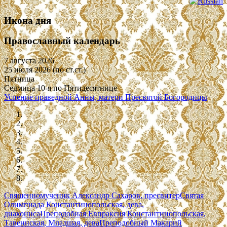
Икона дня
Православный календарь
7 августа 2026
25 июля 2026 (по ст.ст.)
Пятница
Седмица 10-я по Пятидесятнице
Успение праведной Анны, матери Пресвятой Богородицы
Священномученик Александр Сахаров, пресвитер
Святая
Олимпиада Константинопольская, дева,
диакониса
Преподобная Евпраксия Константинопольская,
Тавеннская, Младшая, дева
Преподобный Макарий