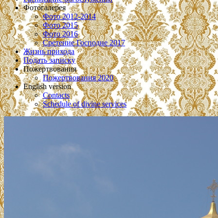
Фотогалерея
Фото 2012-2014
Фото 2015
Фото 2016
Сретение Господне 2017
Жизнь прихода
Подать записку
Пожертвования
Пожертвования 2020
English version
Contacts
Schedule of divine services