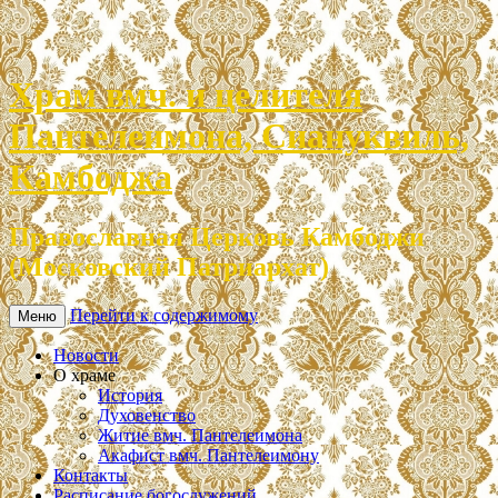
Храм вмч. и целителя
Пантелеимона, Сиануквиль,
Камбоджа
Православная Церковь Камбоджи
(Московский Патриархат)
Перейти к содержимому
Меню
Новости
О храме
История
Духовенство
Житие вмч. Пантелеимона
Акафист вмч. Пантелеимону
Контакты
Расписание богослужений