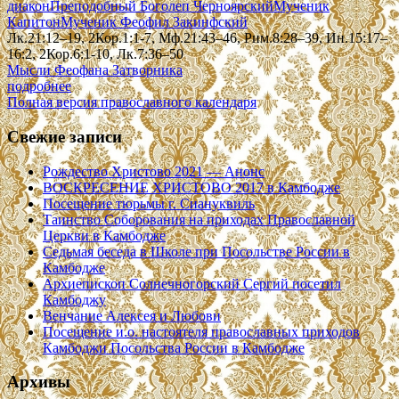
диакон
Преподобный Боголеп Черноярский
Мученик
Капитон
Мученик Феофил Закинфский
Лк.21:12–19, 2Кор.1:1-7, Мф.21:43–46, Рим.8:28–39, Ин.15:17–
16:2, 2Кор.6:1-10, Лк.7:36–50
Мысли Феофана Затворника
подробнее
Полная версия православного календаря
Свежие записи
Рождество Христово 2021 — Анонс
ВОСКРЕСЕНИЕ ХРИСТОВО 2017 в Камбодже
Посещение тюрьмы г. Сиануквиль
Таинство Соборования на приходах Православной
Церкви в Камбодже
Седьмая беседа в Школе при Посольстве России в
Камбодже
Архиепископ Солнечногорский Сергий посетил
Камбоджу
Венчание Алексея и Любови
Посещение и.о. настоятеля православных приходов
Камбоджи Посольства России в Камбодже
Архивы