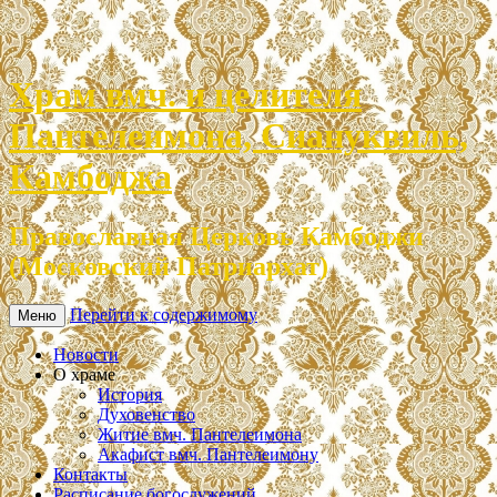
Храм вмч. и целителя
Пантелеимона, Сиануквиль,
Камбоджа
Православная Церковь Камбоджи
(Московский Патриархат)
Перейти к содержимому
Меню
Новости
О храме
История
Духовенство
Житие вмч. Пантелеимона
Акафист вмч. Пантелеимону
Контакты
Расписание богослужений