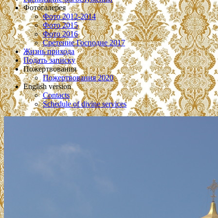
Фотогалерея
Фото 2012-2014
Фото 2015
Фото 2016
Сретение Господне 2017
Жизнь прихода
Подать записку
Пожертвования
Пожертвования 2020
English version
Contacts
Schedule of divine services