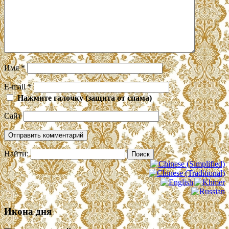
Имя
*
E-mail
*
Нажмите галочку (защита от спама)
Сайт
Найти:
Икона дня