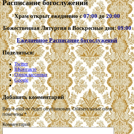
Расписание богослужений
Храм открыт ежедневно с
07:00
до
20:00
Божественная Литургия в Воскресные дни:
09:00
Ежедневное Расписание богослужений
Поделиться:
Twitter
ВКонтакте
Одноклассники
Google
Добавить комментарий
Ваш e-mail не будет опубликован.
Обязательные поля
помечены
*
Комментарий