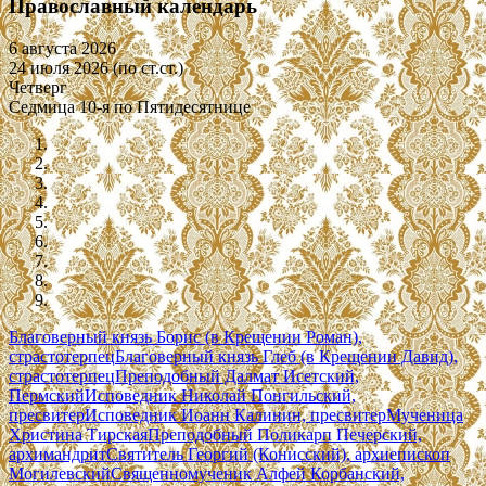
Православный календарь
6 августа 2026
24 июля 2026 (по ст.ст.)
Четверг
Седмица 10-я по Пятидесятнице
Благоверный князь Борис (в Крещении Роман),
страстотерпец
Благоверный князь Глеб (в Крещении Давид),
страстотерпец
Преподобный Далмат Исетский,
Пермский
Исповедник Николай Понгильский,
пресвитер
Исповедник Иоанн Калинин, пресвитер
Мученица
Христина Тирская
Преподобный Поликарп Печерский,
архимандрит
Святитель Георгий (Конисский), архиепископ
Могилевский
Священномученик Алфей Корбанский,