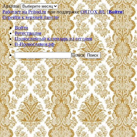
Архивы
Работает на Prihod.ru
при поддержке
ORTOX.RU
[
Войти
]
Перейти к верхней панели
Войти
Регистрация
Православный календарь на сегодня
В-Православии.рф
Поиск