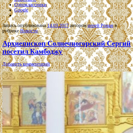
Одноклассники
Google
Запись опубликована
14.03.2017
автором
иерей Роман
в
рубрике
Новости
.
Архиепископ Солнечногорский Сергий
посетил Камбоджу
Добавить комментарий