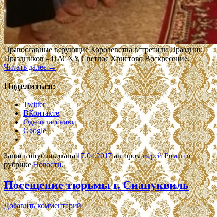
Православные верующие Королевства встретили Праздник
Праздников – ПАСХУ, Светлое Христово Воскресение.
Читать далее
→
Поделиться:
Twitter
ВКонтакте
Одноклассники
Google
Запись опубликована
17.04.2017
автором
иерей Роман
в
рубрике
Новости
.
Посещение тюрьмы г. Сиануквиль
Добавить комментарий