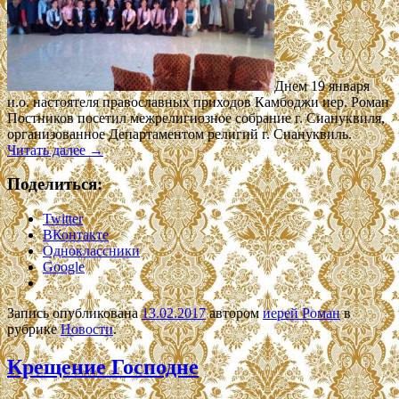
Днем 19 января
и.о. настоятеля православных приходов Камбоджи иер. Роман
Постников посетил межрелигиозное собрание г. Сиануквиля,
организованное Департаментом религий г. Сиануквиль.
Читать далее
→
Поделиться:
Twitter
ВКонтакте
Одноклассники
Google
Запись опубликована
13.02.2017
автором
иерей Роман
в
рубрике
Новости
.
Крещение Господне