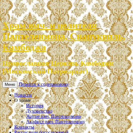
Храм вмч. и целителя
Пантелеимона, Сиануквиль,
Камбоджа
Православная Церковь Камбоджи
(Московский Патриархат)
Перейти к содержимому
Меню
Новости
О храме
История
Духовенство
Житие вмч. Пантелеимона
Акафист вмч. Пантелеимону
Контакты
Расписание богослужений