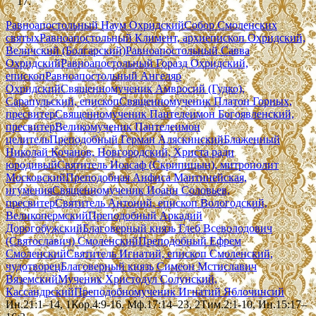
Равноапостольный Наум Охридский
Собор Смоленских
святых
Равноапостольный Климент, архиепископ Охридский,
Величский (Болгарский)
Равноапостольный Савва
Охридский
Равноапостольный Горазд Охридский,
епископ
Равноапостольный Ангеляр
Охридский
Священномученик Амвросий (Гудко),
Сарапульский, епископ
Священномученик Платон Горных,
пресвитер
Священномученик Пантелеимон Богоявленский,
пресвитер
Великомученик Пантелеимон
целитель
Преподобный Герман Аляскинский
Блаженный
Николай Кочанов, Новгородский, Христа ради
юродивый
Святитель Иоасаф (Скрипицын), митрополит
Московский
Преподобная Анфиса Мантинейская,
игумения
Священномученик Иоанн Соловьев,
пресвитер
Святитель Антоний, епископ Вологодский,
Великопермский
Преподобный Аркадий
Дорогобужский
Благоверный князь Глеб Всеволодович
(Святославич) Смоленский
Преподобный Ефрем
Смоленский
Святитель Игнатий, епископ Смоленский,
чудотворец
Благоверный князь Симеон Мстиславич
Вяземский
Мученик Христодул Солунский,
Кассандрский
Преподобномученик Игнатий Яблочинсий
Ин.21:1–14, 1Кор.4:9-16, Мф.17:14–23, 2Тим.2:1-10, Ин.15:17–