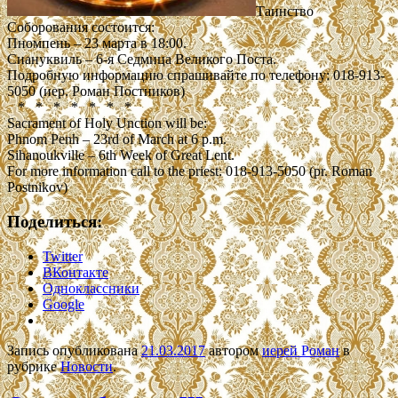
Таинство
Соборования состоится:
Пномпень – 23 марта в 18:00.
Сиануквиль – 6-я Седмица Великого Поста.
Подробную информацию спрашивайте по телефону: 018-913-
5050 (иер. Роман Постников)
* * * * * * *
Sacrament of Holy Unction will be:
Phnom Penh – 23rd of March at 6 p.m.
Sihanoukville – 6th Week of Great Lent.
For more information call to the priest: 018-913-5050 (pr. Roman
Postnikov)
Поделиться:
Twitter
ВКонтакте
Одноклассники
Google
Запись опубликована
21.03.2017
автором
иерей Роман
в
рубрике
Новости
.