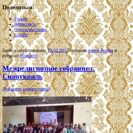
Поделиться:
Twitter
ВКонтакте
Одноклассники
Google
Запись опубликована
13.02.2017
автором
иерей Роман
в
рубрике
Новости
.
Межрелигиозное собрание г.
Сиануквиль
Добавить комментарий