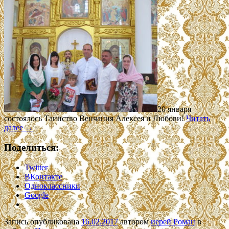
20 января
состоялось Таинство Венчания Алексея и Любови!
Читать
далее
→
Поделиться:
Twitter
ВКонтакте
Одноклассники
Google
Запись опубликована
16.02.2017
автором
иерей Роман
в