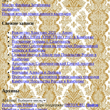
16:2
Мысли Феофана Затворника
подробнее
Полная версия православного календаря
Свежие записи
Рождество Христово 2021 — Анонс
ВОСКРЕСЕНИЕ ХРИСТОВО 2017 в Камбодже
Посещение тюрьмы г. Сиануквиль
Таинство Соборования на приходах Православной
Церкви в Камбодже
Седьмая беседа в Школе при Посольстве России в
Камбодже
Архиепископ Солнечногорский Сергий посетил
Камбоджу
Венчание Алексея и Любови
Посещение и.о. настоятеля православных приходов
Камбоджи Посольства России в Камбодже
Архивы
Архивы
Работает на Prihod.ru
при поддержке
ORTOX.RU
[
Войти
]
Перейти к верхней панели