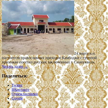
24 марта и.о.
настоятеля православных приходов Камбоджи с группой
прихожан посетил русских заключенных г. Сиануквиль.
Читать далее
→
Поделиться:
Twitter
ВКонтакте
Одноклассники
Google