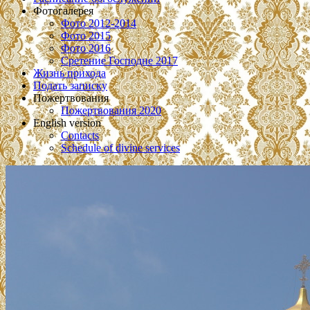
Фотогалерея
Фото 2012-2014
Фото 2015
Фото 2016
Сретение Господне 2017
Жизнь прихода
Подать записку
Пожертвования
Пожертвования 2020
English version
Contacts
Schedule of divine services