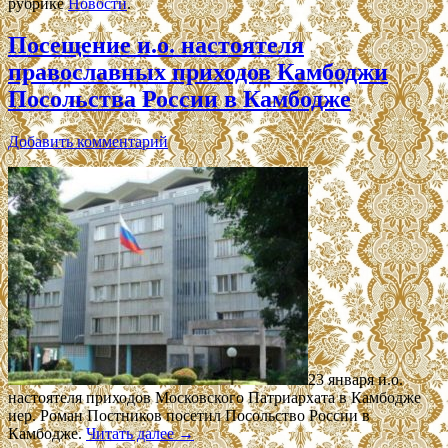
рубрике
Новости
.
Посещение и.о. настоятеля
православных приходов Камбоджи
Посольства России в Камбодже
Добавить комментарий
23 января и.о.
настоятеля приходов Московского Патриархата в Камбодже
иер. Роман Постников посетил Посольство России в
Камбодже.
Читать далее
→