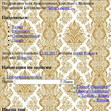
Поздравляем всех православных христиан с Великим
Праздником Богоявления!
Читать далее
→
Поделиться:
Twitter
ВКонтакте
Одноклассники
Google
Запись опубликована
13.02.2017
автором
иерей Роман
в
рубрике
Новости
.
Навигация по записям
←
Предыдущие записи
Найти:
Икона дня