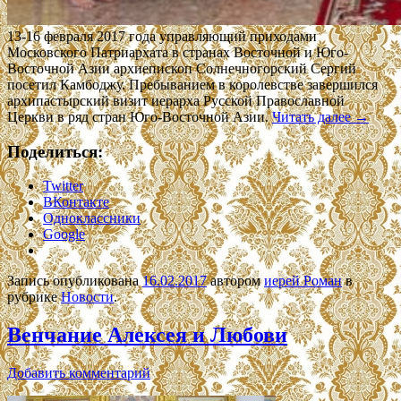
13-16 февраля 2017 года управляющий приходами
Московского Патриархата в странах Восточной и Юго-
Восточной Азии архиепископ Солнечногорский Сергий
посетил Камбоджу. Пребыванием в королевстве завершился
архипастырский визит иерарха Русской Православной
Церкви в ряд стран Юго-Восточной Азии.
Читать далее
→
Поделиться:
Twitter
ВКонтакте
Одноклассники
Google
Запись опубликована
16.02.2017
автором
иерей Роман
в
рубрике
Новости
.
Венчание Алексея и Любови
Добавить комментарий