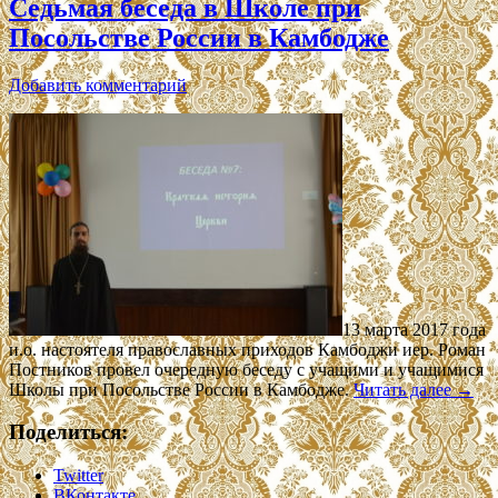
Седьмая беседа в Школе при
Посольстве России в Камбодже
Добавить комментарий
13 марта 2017 года
и.о. настоятеля православных приходов Камбоджи иер. Роман
Постников провел очередную беседу с учащими и учащимися
Школы при Посольстве России в Камбодже.
Читать далее
→
Поделиться:
Twitter
ВКонтакте