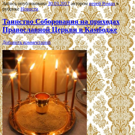
Запись опубликована
30.03.2017
автором
иерей Роман
в
рубрике
Новости
.
Таинство Соборования на приходах
Православной Церкви в Камбодже
Добавить комментарий