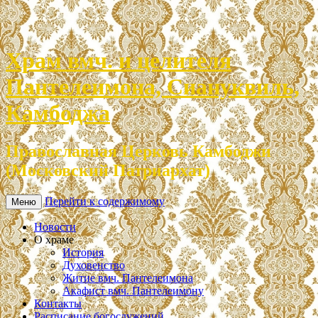
Храм вмч. и целителя
Пантелеимона, Сиануквиль,
Камбоджа
Православная Церковь Камбоджи
(Московский Патриархат)
Перейти к содержимому
Меню
Новости
О храме
История
Духовенство
Житие вмч. Пантелеимона
Акафист вмч. Пантелеимону
Контакты
Расписание богослужений