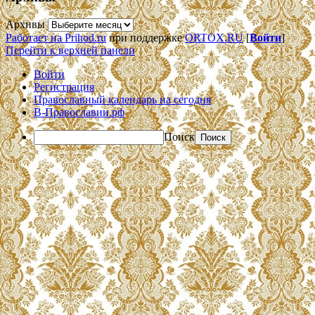
Архивы
Работает на Prihod.ru
при поддержке
ORTOX.RU
[
Войти
]
Перейти к верхней панели
Войти
Регистрация
Православный календарь на сегодня
В-Православии.рф
Поиск