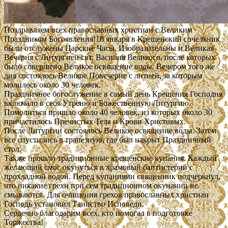
Поздравляем всех православных христиан с Великим
Праздником Богоявления!
18 января в Крещенский сочельник
были отслужены Царские Часы, Изобразительны и Великая
Вечерня с Литургией свт. Василия Великого, после которых
было совершено Великое освящение воды. Вечером того же
дня состоялось Великое Повечерие с литией, за которым
молилось около 30 человек.
Праздничное богослужение в самый день Крещения Господня
включало в себя Утреню и Божественную Литургию.
Помолиться пришло около 40 человек, из которых около 30
причастилось Пречистых Тела и Крови Христовых.
После Литургии состоялось Великое освящение воды. Затем
все спустились в трапезную, где был накрыт Праздничный
стол.
Также прошли традиционные крещенские купания. Каждый
желающий смог окунуться в храмовый баптистерий с
прохладной водой. Перед купаниями священник подчеркнул,
что никакие грехи при сем традиционном окунании не
смываются. Для очищения грехов православных христиан
Господь установил Таинство Исповеди.
Сердечно благодарим всех, кто помогал в подготовке
Торжества!