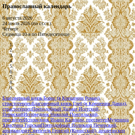
Православный календарь
6 августа 2026
24 июля 2026 (по ст.ст.)
Четверг
Седмица 10-я по Пятидесятнице
Благоверный князь Борис (в Крещении Роман),
страстотерпец
Благоверный князь Глеб (в Крещении Давид),
страстотерпец
Преподобный Далмат Исетский,
Пермский
Исповедник Николай Понгильский,
пресвитер
Исповедник Иоанн Калинин, пресвитер
Мученица
Христина Тирская
Преподобный Поликарп Печерский,
архимандрит
Святитель Георгий (Конисский), архиепископ