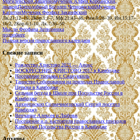
Могилевский
Священномученик Алфей Корбанский,
диакон
Преподобный Боголеп Черноярский
Мученик
Капитон
Мученик Феофил Закинфский
Лк.21:12–19, 2Кор.1:1-7, Мф.21:43–46, Рим.8:28–39, Ин.15:17–
16:2, 2Кор.6:1-10, Лк.7:36–50
Мысли Феофана Затворника
подробнее
Полная версия православного календаря
Свежие записи
Рождество Христово 2021 — Анонс
ВОСКРЕСЕНИЕ ХРИСТОВО 2017 в Камбодже
Посещение тюрьмы г. Сиануквиль
Таинство Соборования на приходах Православной
Церкви в Камбодже
Седьмая беседа в Школе при Посольстве России в
Камбодже
Архиепископ Солнечногорский Сергий посетил
Камбоджу
Венчание Алексея и Любови
Посещение и.о. настоятеля православных приходов
Камбоджи Посольства России в Камбодже
Архивы