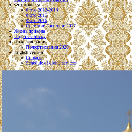
Фотогалерея
Фото 2012-2014
Фото 2015
Фото 2016
Сретение Господне 2017
Жизнь прихода
Подать записку
Пожертвования
Пожертвования 2020
English version
Contacts
Schedule of divine services