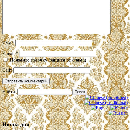
Имя
*
E-mail
*
Нажмите галочку (защита от спама)
Сайт
Найти:
Икона дня