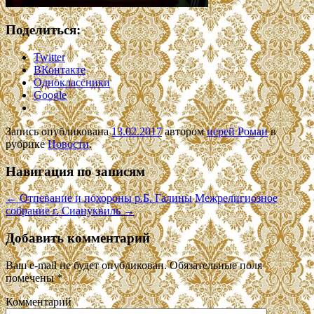
Поделиться:
Twitter
ВКонтакте
Одноклассники
Google
Запись опубликована
13.02.2017
автором
иерей Роман
в
рубрике
Новости
.
Навигация по записям
←
Отпевание и похороны р.Б. Галины
Межрелигиозное
собрание г. Сиануквиль
→
Добавить комментарий
Ваш e-mail не будет опубликован.
Обязательные поля
помечены
*
Комментарий